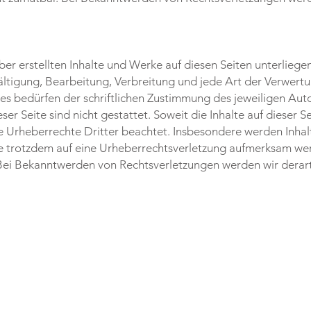
ber erstellten Inhalte und Werke auf diesen Seiten unterlie
fältigung, Bearbeitung, Verbreitung und jede Art der Verwert
 bedürfen der schriftlichen Zustimmung des jeweiligen Autor
r Seite sind nicht gestattet. Soweit die Inhalte auf dieser S
e Urheberrechte Dritter beachtet. Insbesondere werden Inhalt
ie trotzdem auf eine Urheberrechtsverletzung aufmerksam wer
Bei Bekanntwerden von Rechtsverletzungen werden wir derar
NLINE SHOP FÜR REIFENSÄ
 KÜHLWAGEN VERMIETUNG