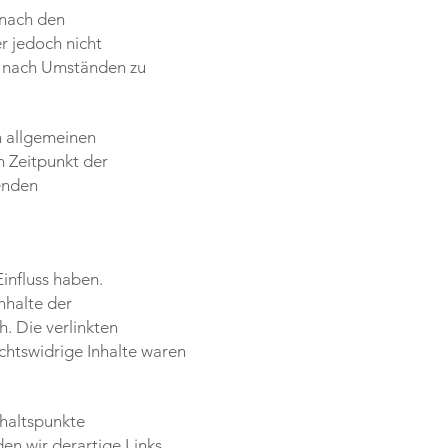
 nach den
r jedoch nicht
r nach Umständen zu
n allgemeinen
m Zeitpunkt der
enden
Einfluss haben.
nhalte der
h. Die verlinkten
chtswidrige Inhalte waren
nhaltspunkte
en wir derartige Links