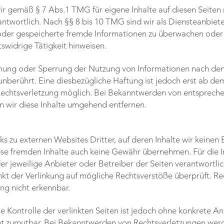
wir gemäß § 7 Abs.1 TMG für eigene Inhalte auf diesen Seiten
ntwortlich. Nach §§ 8 bis 10 TMG sind wir als Diensteanbiete
e oder gespeicherte fremde Informationen zu überwachen ode
tswidrige Tätigkeit hinweisen.
rnung oder Sperrung der Nutzung von Informationen nach de
unberührt. Eine diesbezügliche Haftung ist jedoch erst ab de
 Rechtsverletzung möglich. Bei Bekanntwerden von entsprech
 wir diese Inhalte umgehend entfernen.
s zu externen Websites Dritter, auf deren Inhalte wir keinen 
ese fremden Inhalte auch keine Gewähr übernehmen. Für die I
 der jeweilige Anbieter oder Betreiber der Seiten verantwortlic
kt der Verlinkung auf mögliche Rechtsverstöße überprüft. Re
ng nicht erkennbar.
e Kontrolle der verlinkten Seiten ist jedoch ohne konkrete A
ht zumutbar. Bei Bekanntwerden von Rechtsverletzungen werd